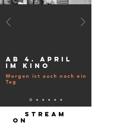
ab 4. april
im kino
Morgen ist auch noch ein
Tag
stream
on
spotify