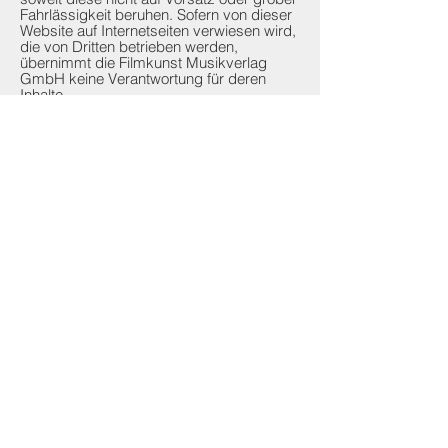
Fahrlässigkeit beruhen. Sofern von dieser
Website auf Internetseiten verwiesen wird,
die von Dritten betrieben werden,
übernimmt die Filmkunst Musikverlag
GmbH keine Verantwortung für deren
Inhalte.
Lizenz
Das in der Website enthaltene geistige
Eigentum wie Marken und Urheberrechte
ist geschützt. Durch diese Website wird
keine Lizenz zur Nutzung des geistigen
Eigentums von der Filmkunst Musikverlag
GmbH oder Dritten erteilt.
Verantwortlich für den Inhalt
Filmkunst Musikverlag GmbH /
Jahnstraße 45 / 80469 München / Tel
+49
89 189 409 0
/ Fax
+49 89 189 409 79
/
info@fkmv.de
Filmkunst Musikverlag GmbH
© 2019 by
-
RETURN AND REFUND POLICY
IMPRESSUM